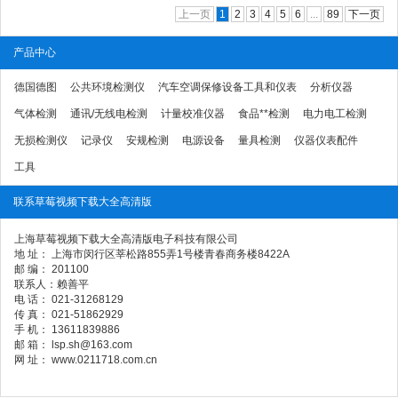
上一页
1
2
3
4
5
6
...
89
下一页
产品中心
德国德图
公共环境检测仪
汽车空调保修设备工具和仪表
分析仪器
气体检测
通讯/无线电检测
计量校准仪器
食品**检测
电力电工检测
无损检测仪
记录仪
安规检测
电源设备
量具检测
仪器仪表配件
工具
联系草莓视频下载大全高清版
上海草莓视频下载大全高清版电子科技有限公司
地 址： 上海市闵行区莘松路855弄1号楼青春商务楼8422A
邮 编： 201100
联系人：赖善平
电 话： 021-31268129
传 真： 021-51862929
手 机： 13611839886
邮 箱： lsp.sh@163.com
网 址： www.0211718.com.cn