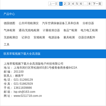
上一页
1
2
3
4
5
6
...
8
下一页
产品中心
德国德图
公共环境检测仪
汽车空调保修设备工具和仪表
分析仪器
气体检测
通讯/无线电检测
计量校准仪器
食品**检测
电力电工检测
无损检测仪
记录仪
安规检测
电源设备
量具检测
仪器仪表配件
工具
联系草莓视频下载大全高清版
上海草莓视频下载大全高清版电子科技有限公司
地 址： 上海市闵行区莘松路855弄1号楼青春商务楼8422A
邮 编： 201100
联系人：赖善平
电 话： 021-31268129
传 真： 021-51862929
手 机： 13611839886
邮 箱： lsp.sh@163.com
网 址： www.0211718.com.cn