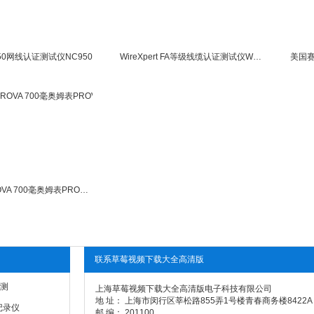
950网线认证测试仪NC950
WireXpert FA等级线缆认证测试仪WX500-CU
台湾泰仕PROVA 700毫奥姆表PROVA-700
联系草莓视频下载大全高清版
测
上海草莓视频下载大全高清版电子科技有限公司
地 址： 上海市闵行区莘松路855弄1号楼青春商务楼8422A
记录仪
邮 编： 201100