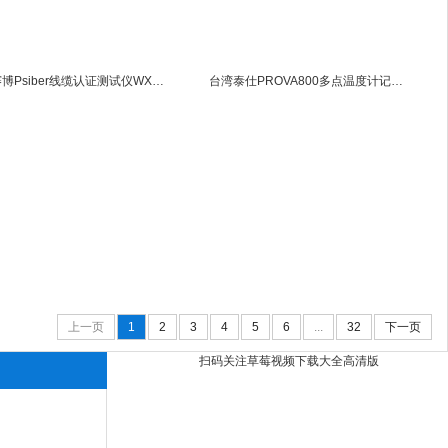
美国赛博Psiber线缆认证测试仪WX4500-FA
台湾泰仕PROVA800多点温度计记录器prova800
上一页
1
2
3
4
5
6
...
32
下一页
扫码关注草莓视频下载大全高清版