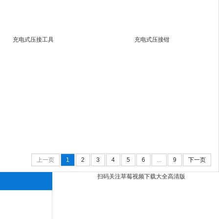
充电式压接工具
充电式压接钳
上一页
1
2
3
4
5
6
...
9
下一页
扫码关注草莓视频下载大全高清版