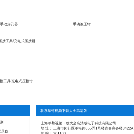
手动穿孔器
手动液压钳
接工具/充电式压接钳
联系草莓视频下载大全高清版
测
上海草莓视频下载大全高清版电子科技有限公司
地 址： 上海市闵行区莘松路855弄1号楼青春商务楼8422A
记录仪
邮 编： 201100