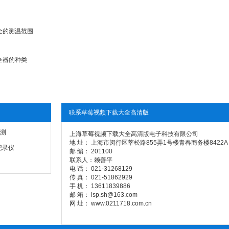
全的测温范围
全器的种类
联系草莓视频下载大全高清版
测
上海草莓视频下载大全高清版电子科技有限公司
地 址： 上海市闵行区莘松路855弄1号楼青春商务楼8422A
记录仪
邮 编： 201100
联系人：赖善平
电 话： 021-31268129
传 真： 021-51862929
手 机： 13611839886
邮 箱： lsp.sh@163.com
网 址： www.0211718.com.cn