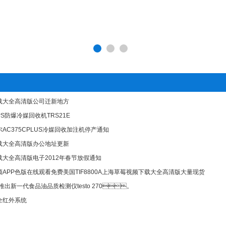
载大全高清版公司迁新地方
S防爆冷媒回收机TRS21E
AC375CPLUS冷媒回收加注机停产通知
载大全高清版办公地址更新
大全高清版电子2012年春节放假通知
APP色版在线观看免费美国TIF8800A上海草莓视频下载大全高清版大量现货
推出新一代食品油品质检测仪testo 270。
全红外系统