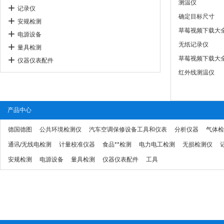
测温仪
记录仪
确定目标尺寸
安规检测
草莓视频下载大
电源设备
无纸记录仪
量具检测
草莓视频下载大
仪器仪表配件
红外线测温仪
产品中心
德国德图
公共环境检测仪
汽车空调保修设备工具和仪表
分析仪器
气体检
通讯/无线电检测
计量校准仪器
食品**检测
电力电工检测
无损检测仪
安规检测
电源设备
量具检测
仪器仪表配件
工具