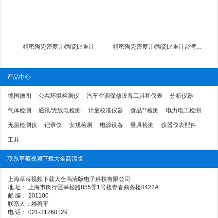
精密陶瓷密度计/陶瓷比重计
精密陶瓷密度计/陶瓷比重计台湾matsuhaku
产品中心
德国德图
公共环境检测仪
汽车空调保修设备工具和仪表
分析仪器
气体检测
通讯/无线电检测
计量校准仪器
食品**检测
电力电工检测
无损检测仪
记录仪
安规检测
电源设备
量具检测
仪器仪表配件
工具
联系草莓视频下载大全高清版
上海草莓视频下载大全高清版电子科技有限公司
地 址： 上海市闵行区莘松路855弄1号楼青春商务楼8422A
邮 编： 201100
联系人：赖善平
电 话： 021-31268129