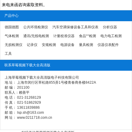
来电来函咨询索取资料。
产品中心
德国德图
公共环境检测仪
汽车空调保修设备工具和仪表
分析仪器
气体检测
通讯/无线电检测
计量校准仪器
食品**检测
电力电工检测
无损检测仪
记录仪
安规检测
电源设备
量具检测
仪器仪表配件
工具
联系草莓视频下载大全高清版
上海草莓视频下载大全高清版电子科技有限公司
地 址： 上海市闵行区莘松路855弄1号楼青春商务楼8422A
邮 编： 201100
联系人：赖善平
电 话： 021-31268129
传 真： 021-51862929
手 机： 13611839886
邮 箱： lsp.sh@163.com
网 址： www.0211718.com.cn