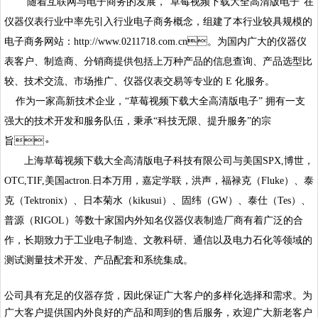
随着互联网与电子商务的发展，
“
草莓视频下载大全高清版电子
”
在
仪器仪表行业中率先引入行业电子商务概念，组建了本行业较具规模的
电子商务网站：http://www.
0211718.com.cn
。为国内广大的仪器仪
表客户、制造商、分销商提供包括上万种产品的信息查询、产品选型比
较、技术交流、市场推广、仪器仪表交易等专业的
E
化服务。
作为一家高新技术企业，
“
草莓视频下载大全高清版电子
”
拥有一支
强大的技术开发和服务队伍，秉承
“
科技无限、提升服务
”
的宗
旨
。
上海草莓视频下载大全高清版
电子科技有限公司
与美国SPX,博世，
OTC,TIF,美国actron.日本万用，嘉定学联，洪声，
福禄克（
Fluke
）、泰
克（
Tektronix
）、
日本菊水（
kikusui
）、固纬（
GW
）、泰仕（
Tes
）、
普源（
RIGOL
）等数十家国内外知名仪器仪表制造厂商有着广泛的合
作，长期致力于工业电子制造、文教科研、通信以及电力石化等领域的
测试测量技术开发、产品配套和系统集成。
公司具有充足的仪器存货，因此保证广大客户的多样化选择和需求。为
广大客户提供国内外良好的产品和周到的售后服务，欢迎广大新老客户