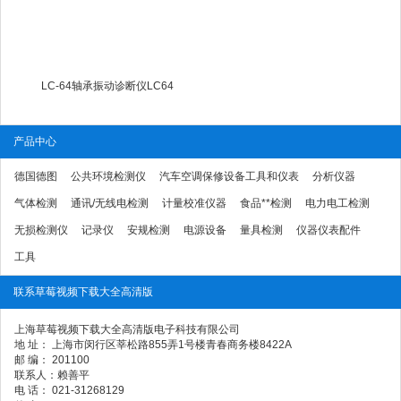
LC-64轴承振动诊断仪LC64
产品中心
德国德图
公共环境检测仪
汽车空调保修设备工具和仪表
分析仪器
气体检测
通讯/无线电检测
计量校准仪器
食品**检测
电力电工检测
无损检测仪
记录仪
安规检测
电源设备
量具检测
仪器仪表配件
工具
联系草莓视频下载大全高清版
上海草莓视频下载大全高清版电子科技有限公司
地 址： 上海市闵行区莘松路855弄1号楼青春商务楼8422A
邮 编： 201100
联系人：赖善平
电 话： 021-31268129