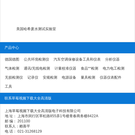
美国哈希废水测试实验室
产品中心
德国德图
公共环境检测仪
汽车空调保修设备工具和仪表
分析仪器
气体检测
通讯/无线电检测
计量校准仪器
食品**检测
电力电工检测
无损检测仪
记录仪
安规检测
电源设备
量具检测
仪器仪表配件
工具
联系草莓视频下载大全高清版
上海草莓视频下载大全高清版电子科技有限公司
地 址： 上海市闵行区莘松路855弄1号楼青春商务楼8422A
邮 编： 201100
联系人：赖善平
电 话： 021-31268129