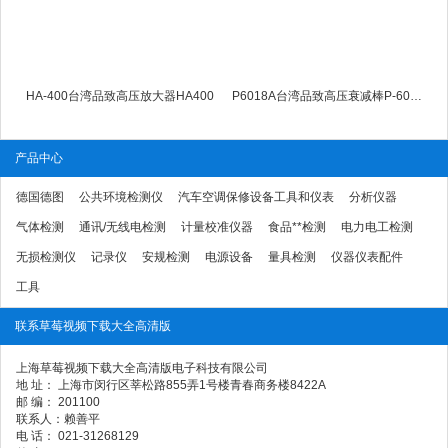
HA-400台湾品致高压放大器HA400
P6018A台湾品致高压衰减棒P-6018A
产品中心
德国德图
公共环境检测仪
汽车空调保修设备工具和仪表
分析仪器
气体检测
通讯/无线电检测
计量校准仪器
食品**检测
电力电工检测
无损检测仪
记录仪
安规检测
电源设备
量具检测
仪器仪表配件
工具
联系草莓视频下载大全高清版
上海草莓视频下载大全高清版电子科技有限公司
地 址： 上海市闵行区莘松路855弄1号楼青春商务楼8422A
邮 编： 201100
联系人：赖善平
电 话： 021-31268129