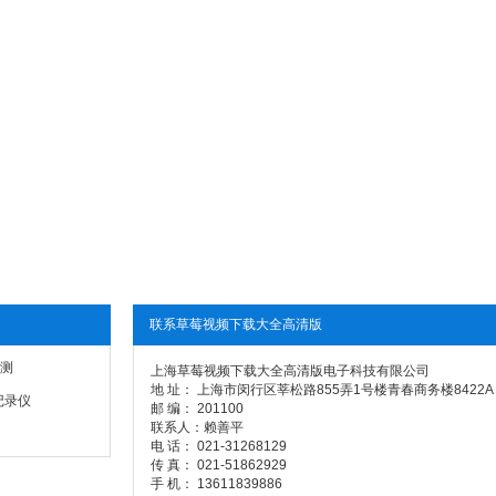
联系草莓视频下载大全高清版
测
上海草莓视频下载大全高清版电子科技有限公司
地 址： 上海市闵行区莘松路855弄1号楼青春商务楼8422A
记录仪
邮 编： 201100
联系人：赖善平
电 话： 021-31268129
传 真： 021-51862929
手 机： 13611839886