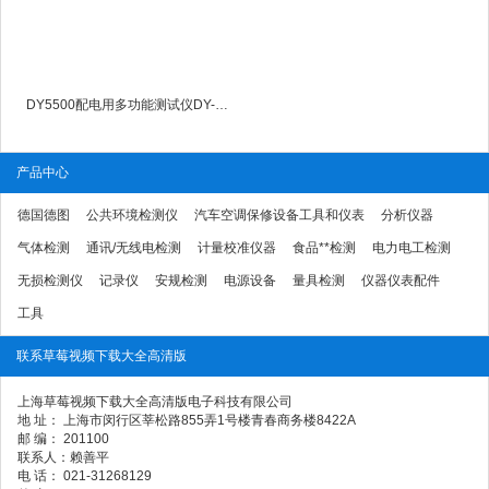
DY5500配电用多功能测试仪DY-5500
产品中心
德国德图
公共环境检测仪
汽车空调保修设备工具和仪表
分析仪器
气体检测
通讯/无线电检测
计量校准仪器
食品**检测
电力电工检测
无损检测仪
记录仪
安规检测
电源设备
量具检测
仪器仪表配件
工具
联系草莓视频下载大全高清版
上海草莓视频下载大全高清版电子科技有限公司
地 址： 上海市闵行区莘松路855弄1号楼青春商务楼8422A
邮 编： 201100
联系人：赖善平
电 话： 021-31268129