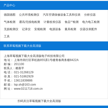
产品中心
德国德图
公共环境检测仪
汽车空调保修设备工具和仪表
分析仪器
气体检测
通讯/无线电检测
计量校准仪器
食品**检测
电力电工检测
无损检测仪
记录仪
安规检测
电源设备
量具检测
仪器仪表配件
工具
联系草莓视频下载大全高清版
上海草莓视频下载大全高清版电子科技有限公司
地 址： 上海市闵行区莘松路855弄1号楼青春商务楼8422A
邮 编： 201100
联系人：赖善平
电 话： 021-31268129
传 真： 021-51862929
手 机： 13611839886
邮 箱： lsp.sh@163.com
网 址： www.0211718.com.cn
扫码关注草莓视频下载大全高清版