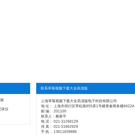
联系草莓视频下载大全高清版
测
上海草莓视频下载大全高清版电子科技有限公司
地 址： 上海市闵行区莘松路855弄1号楼青春商务楼8422A
记录仪
邮 编： 201100
联系人：赖善平
电 话： 021-31268129
传 真： 021-51862929
手 机： 13611839886