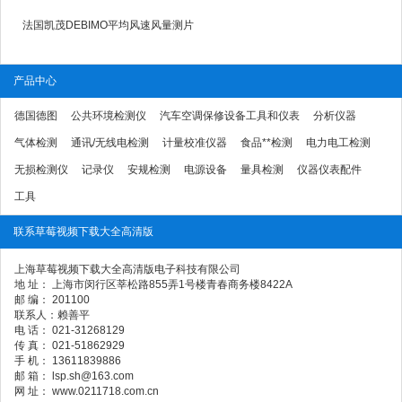
法国凯茂DEBIMO平均风速风量测片
产品中心
德国德图
公共环境检测仪
汽车空调保修设备工具和仪表
分析仪器
气体检测
通讯/无线电检测
计量校准仪器
食品**检测
电力电工检测
无损检测仪
记录仪
安规检测
电源设备
量具检测
仪器仪表配件
工具
联系草莓视频下载大全高清版
上海草莓视频下载大全高清版电子科技有限公司
地 址： 上海市闵行区莘松路855弄1号楼青春商务楼8422A
邮 编： 201100
联系人：赖善平
电 话： 021-31268129
传 真： 021-51862929
手 机： 13611839886
邮 箱： lsp.sh@163.com
网 址： www.0211718.com.cn