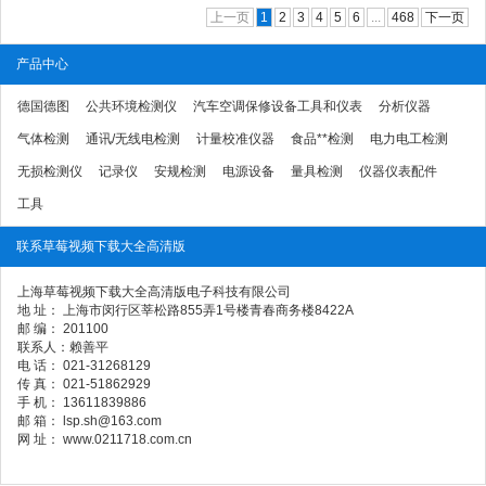
上一页
1
2
3
4
5
6
...
468
下一页
产品中心
德国德图
公共环境检测仪
汽车空调保修设备工具和仪表
分析仪器
气体检测
通讯/无线电检测
计量校准仪器
食品**检测
电力电工检测
无损检测仪
记录仪
安规检测
电源设备
量具检测
仪器仪表配件
工具
联系草莓视频下载大全高清版
上海草莓视频下载大全高清版电子科技有限公司
地 址： 上海市闵行区莘松路855弄1号楼青春商务楼8422A
邮 编： 201100
联系人：赖善平
电 话： 021-31268129
传 真： 021-51862929
手 机： 13611839886
邮 箱： lsp.sh@163.com
网 址： www.0211718.com.cn