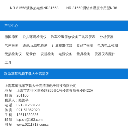
NR-81558液体热电偶NR81558
NR-81560测铝水温度专用型NR81560
产品中心
德国德图
公共环境检测仪
汽车空调保修设备工具和仪表
分析仪器
气体检测
通讯/无线电检测
计量校准仪器
食品**检测
电力电工检测
无损检测仪
记录仪
安规检测
电源设备
量具检测
仪器仪表配件
工具
联系草莓视频下载大全高清版
上海草莓视频下载大全高清版电子科技有限公司
地 址： 上海市闵行区莘松路855弄1号楼青春商务楼8422A
邮 编： 201100
联系人：赖善平
电 话： 021-31268129
传 真： 021-51862929
手 机： 13611839886
邮 箱： lsp.sh@163.com
网 址： www.0211718.com.cn