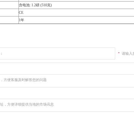
含电池: 1.2磅 (510克)
CE
1年
*
请输入您
，方便客服及时解答您的问题
，方便详细提供当地的市场讯息