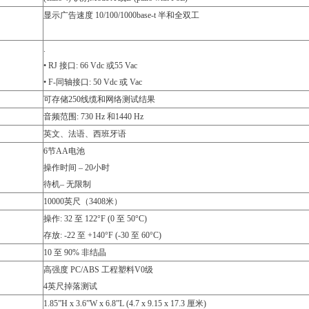
显示广告速度 10/100/1000base-t 半和全双工
.
• RJ 接口: 66 Vdc 或55 Vac
• F-同轴接口: 50 Vdc 或 Vac
可存储250线缆和网络测试结果
音频范围: 730 Hz 和1440 Hz
英文、法语、西班牙语
6节AA电池
操作时间 – 20小时
待机– 无限制
10000英尺（3408米）
操作: 32 至 122°F (0 至 50°C)
存放: -22 至 +140°F (-30 至 60°C)
10 至 90% 非结晶
高强度 PC/ABS 工程塑料V0级
4英尺掉落测试
1.85”H x 3.6”W x 6.8”L (4.7 x 9.15 x 17.3 厘米)