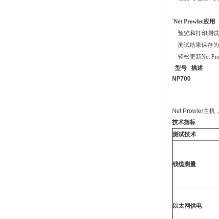
Net Prowler
应用
预览和打印测试
测试结果保存为
轻松更新
Net P
型号
描述
NP700
Net Prowler主
技术指标
测试技术
线缆测量
以太网供电