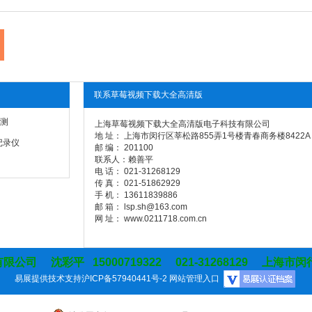
联系草莓视频下载大全高清版
测
上海草莓视频下载大全高清版电子科技有限公司
地 址： 上海市闵行区莘松路855弄1号楼青春商务楼8422A
记录仪
邮 编： 201100
联系人：赖善平
电 话： 021-31268129
传 真： 021-51862929
手 机： 13611839886
邮 箱： lsp.sh@163.com
网 址： www.0211718.com.cn
 沈彩平 15000719322 021-31268129 上海市闵
易展提供技术支持
沪ICP备57940441号-2
网站管理入口