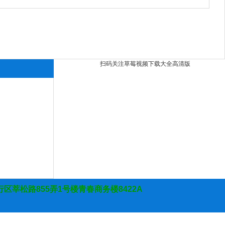
扫码关注草莓视频下载大全高清版
行区莘松路855弄1号楼青春商务楼8422A