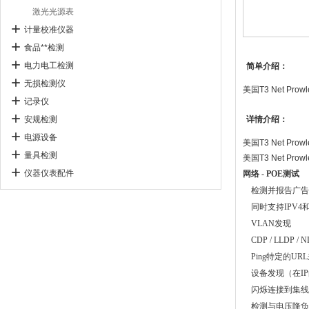
激光光源表
计量校准仪器
食品**检测
电力电工检测
简单介绍：
无损检测仪
美国T3 Net Pr
记录仪
安规检测
详情介绍：
电源设备
美国T3 Net Pr
量具检测
美国T3 Net Pr
仪器仪表配件
网络
- POE测试
检测并报告广告
同时支持
IPV4和
VLAN
发现
CDP / LLDP / 
Ping
特定的UR
设备发现（在I
闪烁连接到集线
检测与电压降负