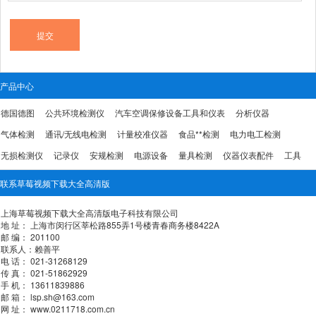
产品中心
德国德图
公共环境检测仪
汽车空调保修设备工具和仪表
分析仪器
气体检测
通讯/无线电检测
计量校准仪器
食品**检测
电力电工检测
无损检测仪
记录仪
安规检测
电源设备
量具检测
仪器仪表配件
工具
联系草莓视频下载大全高清版
上海草莓视频下载大全高清版电子科技有限公司
地 址： 上海市闵行区莘松路855弄1号楼青春商务楼8422A
邮 编： 201100
联系人：赖善平
电 话： 021-31268129
传 真： 021-51862929
手 机： 13611839886
邮 箱： lsp.sh@163.com
网 址： www.0211718.com.cn