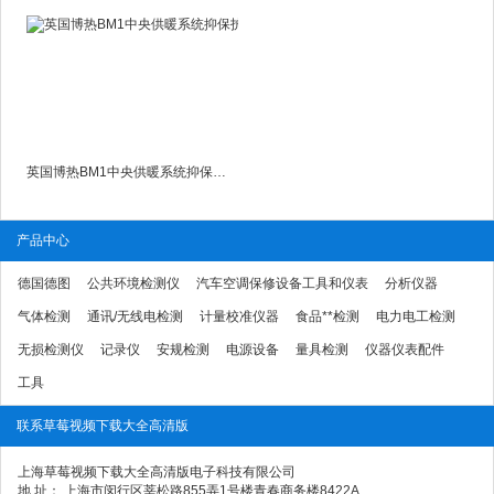
英国博热BM1中央供暖系统抑保护液
产品中心
德国德图
公共环境检测仪
汽车空调保修设备工具和仪表
分析仪器
气体检测
通讯/无线电检测
计量校准仪器
食品**检测
电力电工检测
无损检测仪
记录仪
安规检测
电源设备
量具检测
仪器仪表配件
工具
联系草莓视频下载大全高清版
上海草莓视频下载大全高清版电子科技有限公司
地 址： 上海市闵行区莘松路855弄1号楼青春商务楼8422A