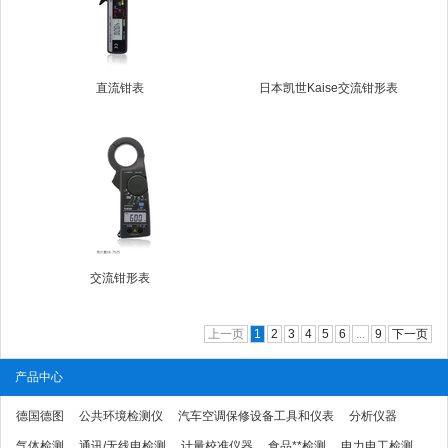
直流钳表
日本凯世Kaise交流钳形表
交流钳形表
上一页
1
2
3
4
5
6
...
9
下一页
产品中心
德国德图
公共环境检测仪
汽车空调保修设备工具和仪表
分析仪器
气体检测
通讯/无线电检测
计量校准仪器
食品**检测
电力电工检测