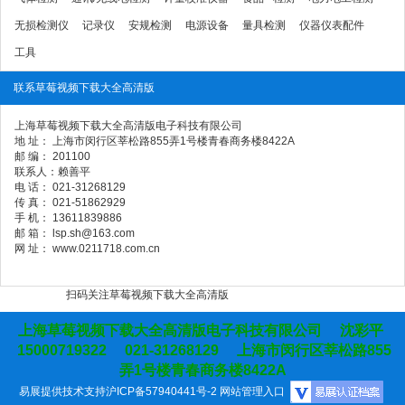
无损检测仪
记录仪
安规检测
电源设备
量具检测
仪器仪表配件
工具
联系草莓视频下载大全高清版
上海草莓视频下载大全高清版电子科技有限公司
地 址： 上海市闵行区莘松路855弄1号楼青春商务楼8422A
邮 编： 201100
联系人：赖善平
电 话： 021-31268129
传 真： 021-51862929
手 机： 13611839886
邮 箱： lsp.sh@163.com
网 址： www.0211718.com.cn
扫码关注草莓视频下载大全高清版
上海草莓视频下载大全高清版电子科技有限公司 沈彩平
15000719322 021-31268129 上海市闵行区莘松路855
弄1号楼青春商务楼8422A
易展提供技术支持
沪ICP备57940441号-2
网站管理入口