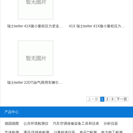
瑞士keller 41X微小量程压力变送器41X
41X 瑞士keller 41X微小量程压力变送器41X
瑞士keller 22DT油/气两用车辆引擎测试的传感器22DT
上一页
1
2
3
下一页
产品中心
德国德图
公共环境检测仪
汽车空调保修设备工具和仪表
分析仪器
气体检测
通讯/无线电检测
计量校准仪器
食品**检测
电力电工检测