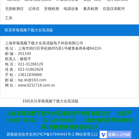
无损检测仪
记录仪
安规检测
电源设备
量具检测
仪器仪表配件
工具
联系草莓视频下载大全高清版
上海草莓视频下载大全高清版电子科技有限公司
地 址： 上海市闵行区莘松路855弄1号楼青春商务楼8422A
邮 编： 201100
联系人：赖善平
电 话： 021-31268129
传 真： 021-51862929
手 机： 13611839886
邮 箱： lsp.sh@163.com
网 址： www.0211718.com.cn
扫码关注草莓视频下载大全高清版
上海草莓视频下载大全高清版电子科技有限公司 沈彩平
15000719322 021-31268129 上海市闵行区莘松路855
弄1号楼青春商务楼8422A
易展提供技术支持
沪ICP备57940441号-2
网站管理入口