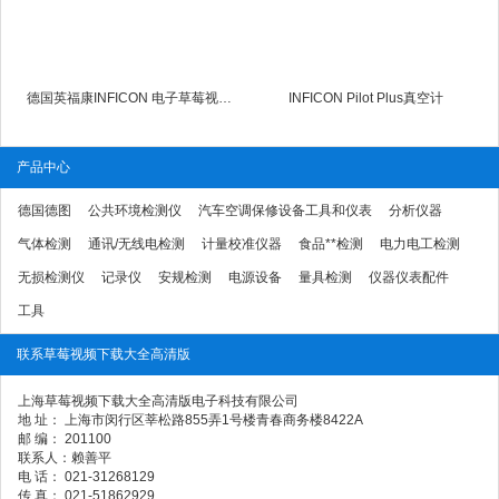
德国英福康INFICON 电子草莓视频APP色版在线观看免费
INFICON Pilot Plus真空计
产品中心
德国德图
公共环境检测仪
汽车空调保修设备工具和仪表
分析仪器
气体检测
通讯/无线电检测
计量校准仪器
食品**检测
电力电工检测
无损检测仪
记录仪
安规检测
电源设备
量具检测
仪器仪表配件
工具
联系草莓视频下载大全高清版
上海草莓视频下载大全高清版电子科技有限公司
地 址： 上海市闵行区莘松路855弄1号楼青春商务楼8422A
邮 编： 201100
联系人：赖善平
电 话： 021-31268129
传 真： 021-51862929