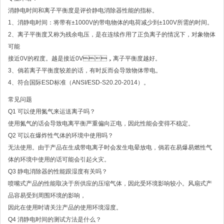
消静电时间和离子平衡度是评价静电消除器性能的指标。
1、消静电时间：将带有±1000V的带电物体的电荷减少到±100V所需的时间。
2、离子平衡度又称为残余电压，是在连续作用了正负离子的情况下，对象物体
可能
接近0V的程度。越是接近0V，离子平衡度越好。
3、倘若离子平衡度较差的话，有时反而会导致物体带电。
4、符合国际ESD标准（ANSI/ESD-S20.20-2014）。
常见问题
Q1 可以使用氮气来运送离子吗？
使用氮气的话会导致电离平衡严重偏向正电，因此性能会变得不稳定。
Q2 可以在爆炸性气体的环境中使用吗？
无法使用。由于产品在生成带电离子时会发生电晕放电，倘若在易爆易燃性气
体的环境中使用的话可能会引起火灾。
Q3 静电消除器的性能跟湿度有关吗？
喷嘴式产品的性能取决于所供应的压缩气体，因此受环境影响较小。风扇式产
品容易受到周围环境的影响，
因此在使用时请关注产品的使用环境湿度。
Q4 消静电时间的测试方法是什么？