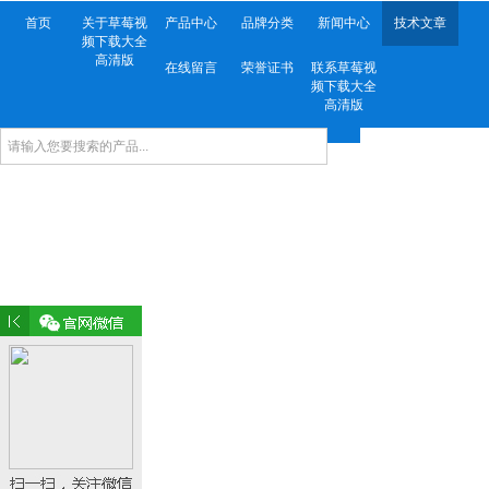
首页
关于草莓视
产品中心
品牌分类
新闻中心
技术文章
频下载大全
高清版
在线留言
荣誉证书
联系草莓视
频下载大全
高清版