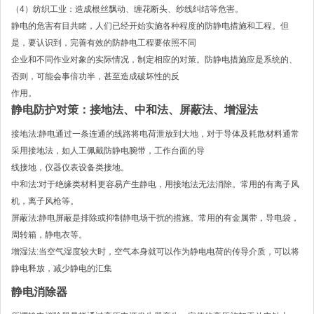
（4）纺织工业：造成根丝飘动、缠花断头、纱线纠结等危害。
静电的危害有目共睹，人们已经开始实施各种程度的防静电措施和工程。但
是，要认识到，完善有效的防静电工程要依照不同
企业和不同作业对象的实际情况，制定相应的对策。防静电措施应是系统的、
否则，可能会事倍功半，甚至造成破坏性的反
作用。
静电防护对策：接地法、中和法、屏蔽法、增湿法
接地法:静电通过一条连通的线路将电荷泄放到大地，对于导体及耗散材料通常
采用接地法，如人工佩戴防静电腕带，工作台面的导
线接地，仪器仪表设备类接地。
中和法:对于绝缘类材料更容易产生静电，用接地法无法消除。常用的有离子风
机，离子风枪等。
屏蔽法:静电屏蔽是排除或抑制静电场干扰的措施。常用的有金属带，导电袋，
周转箱，静电衣等。
增湿法:当空气湿度较大时，空气本身就可以作为静电电荷的传导介质，可以将
静电释放，减少静电的汇集
静电消除器