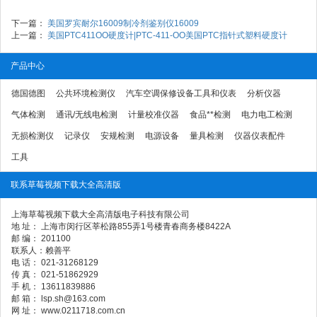
下一篇：
美国罗宾耐尔16009制冷剂鉴别仪16009
上一篇：
美国PTC411OO硬度计|PTC-411-OO美国PTC指针式塑料硬度计
产品中心
德国德图
公共环境检测仪
汽车空调保修设备工具和仪表
分析仪器
气体检测
通讯/无线电检测
计量校准仪器
食品**检测
电力电工检测
无损检测仪
记录仪
安规检测
电源设备
量具检测
仪器仪表配件
工具
联系草莓视频下载大全高清版
上海草莓视频下载大全高清版电子科技有限公司
地 址： 上海市闵行区莘松路855弄1号楼青春商务楼8422A
邮 编： 201100
联系人：赖善平
电 话： 021-31268129
传 真： 021-51862929
手 机： 13611839886
邮 箱： lsp.sh@163.com
网 址： www.0211718.com.cn