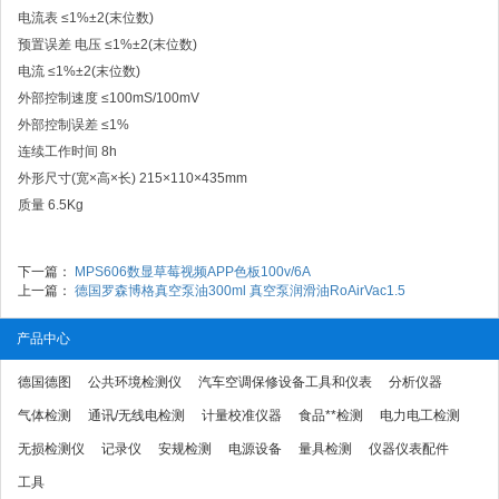
电流表 ≤1%±2(末位数)
预置误差 电压 ≤1%±2(末位数)
电流 ≤1%±2(末位数)
外部控制速度 ≤100mS/100mV
外部控制误差 ≤1%
连续工作时间 8h
外形尺寸(宽×高×长) 215×110×435mm
质量 6.5Kg
下一篇：
MPS606数显草莓视频APP色板100v/6A
上一篇：
德国罗森博格真空泵油300ml 真空泵润滑油RoAirVac1.5
产品中心
德国德图
公共环境检测仪
汽车空调保修设备工具和仪表
分析仪器
气体检测
通讯/无线电检测
计量校准仪器
食品**检测
电力电工检测
无损检测仪
记录仪
安规检测
电源设备
量具检测
仪器仪表配件
工具