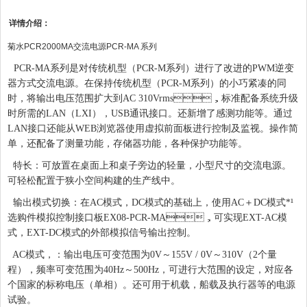
详情介绍：
菊水PCR2000MA交流电源PCR-MA 系列
PCR-MA系列是对传统机型（PCR-M系列）进行了改进的PWM逆变
器方式交流电源。在保持传统机型（PCR-M系列）的小巧紧凑的同
时，将输出电压范围扩大到AC 310Vrms，标准配备系统升级
时所需的LAN（LXI），USB通讯接口。还新增了感测功能等。通过
LAN接口还能从WEB浏览器使用虚拟前面板进行控制及监视。操作简
单，还配备了测量功能，存储器功能，各种保护功能等。
特长：
可放置在桌面上和桌子旁边的轻量，小型尺寸的交流电源。
可轻松配置于狭小空间构建的生产线中。
输出模式切换：
在AC模式，DC模式的基础上，使用AC＋DC模式*¹
选购件模拟控制接口板EX08-PCR-MA，可实现EXT-AC模
式，EXT-DC模式的外部模拟信号输出控制。
AC模式，：
输出电压可变范围为0V～155V / 0V～310V（2个量
程），频率可变范围为40Hz～500Hz，可进行大范围的设定，对应各
个国家的标称电压（单相）。还可用于机载，船载及执行器等的电源
试验。