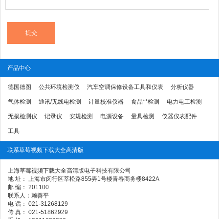
产品中心
德国德图
公共环境检测仪
汽车空调保修设备工具和仪表
分析仪器
气体检测
通讯/无线电检测
计量校准仪器
食品**检测
电力电工检测
无损检测仪
记录仪
安规检测
电源设备
量具检测
仪器仪表配件
工具
联系草莓视频下载大全高清版
上海草莓视频下载大全高清版电子科技有限公司
地 址： 上海市闵行区莘松路855弄1号楼青春商务楼8422A
邮 编： 201100
联系人：赖善平
电 话： 021-31268129
传 真： 021-51862929