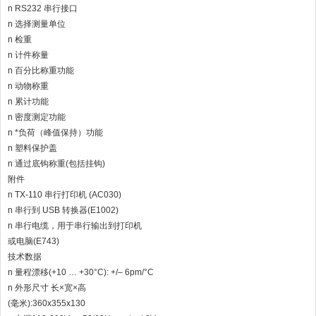
n RS232 串行接口
n 选择测量单位
n 检重
n 计件称量
n 百分比称重功能
n 动物称重
n 累计功能
n 密度测定功能
n *负荷（峰值保持）功能
n 塑料保护盖
n 通过底钩称重(包括挂钩)
附件
n TX-110 串行打印机 (AC030)
n 串行到 USB 转换器(E1002)
n 串行电缆，用于串行输出到打印机
或电脑(E743)
技术数据
n 量程漂移(+10 … +30°C): +/– 6pm/°C
n 外形尺寸 长×宽×高
(毫米):360x355x130