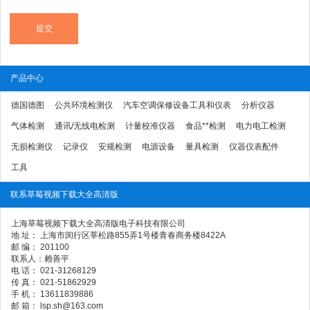
产品中心
德国德图
公共环境检测仪
汽车空调保修设备工具和仪表
分析仪器
气体检测
通讯/无线电检测
计量校准仪器
食品**检测
电力电工检测
无损检测仪
记录仪
安规检测
电源设备
量具检测
仪器仪表配件
工具
联系草莓视频下载大全高清版
上海草莓视频下载大全高清版电子科技有限公司
地 址： 上海市闵行区莘松路855弄1号楼青春商务楼8422A
邮 编： 201100
联系人：赖善平
电 话： 021-31268129
传 真： 021-51862929
手 机： 13611839886
邮 箱： lsp.sh@163.com