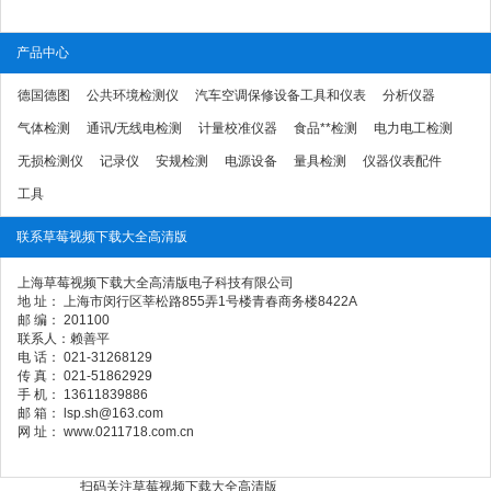
产品中心
德国德图
公共环境检测仪
汽车空调保修设备工具和仪表
分析仪器
气体检测
通讯/无线电检测
计量校准仪器
食品**检测
电力电工检测
无损检测仪
记录仪
安规检测
电源设备
量具检测
仪器仪表配件
工具
联系草莓视频下载大全高清版
上海草莓视频下载大全高清版电子科技有限公司
地 址： 上海市闵行区莘松路855弄1号楼青春商务楼8422A
邮 编： 201100
联系人：赖善平
电 话： 021-31268129
传 真： 021-51862929
手 机： 13611839886
邮 箱： lsp.sh@163.com
网 址： www.0211718.com.cn
扫码关注草莓视频下载大全高清版