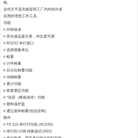
能。
这些天平是实验室和工厂内外的许多
应用的理想工作工具。
功能
n 外部校准
n 背光液晶显示屏，对比度可调
n RS232 串行接口
n 选择测量单位
n 检重
n 计件称量
n 百分比称重功能
n 动物称重
n 累计功能
n 密度测定功能
n *负荷（峰值保持）功能
n 塑料保护盖
n 通过底钩称重(包括挂钩)
附件
n TX-110 串行打印机 (AC030)
n 串行到 USB 转换器(E1002)