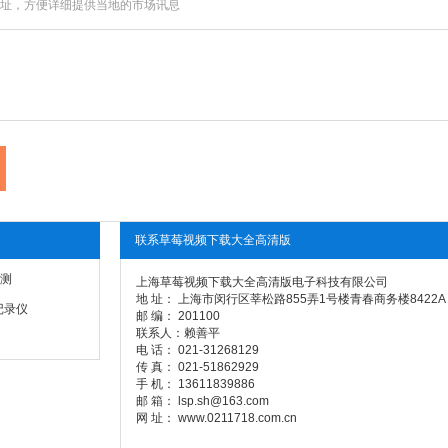
址，方便详细提供当地的市场讯息
联系草莓视频下载大全高清版
测
上海草莓视频下载大全高清版电子科技有限公司
地 址： 上海市闵行区莘松路855弄1号楼青春商务楼8422A
记录仪
邮 编： 201100
联系人：赖善平
电 话： 021-31268129
传 真： 021-51862929
手 机： 13611839886
邮 箱： lsp.sh@163.com
网 址： www.0211718.com.cn