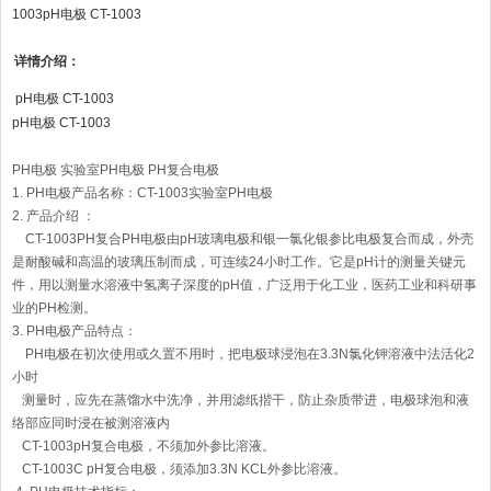
1003pH电极 CT-1003
详情介绍：
pH电极 CT-1003
pH电极 CT-1003
PH电极 实验室PH电极 PH复合电极
1. PH电极产品名称：CT-1003实验室PH电极
2. 产品介绍 ：
CT-1003PH复合PH电极由pH玻璃电极和银一氯化银参比电极复合而成，外壳
是耐酸碱和高温的玻璃压制而成，可连续24小时工作。它是pH计的测量关键元
件，用以测量水溶液中氢离子深度的pH值，广泛用于化工业，医药工业和科研事
业的PH检测。
3. PH电极产品特点：
PH电极在初次使用或久置不用时，把电极球浸泡在3.3N氯化钾溶液中法活化2
小时
测量时，应先在蒸馏水中洗净，并用滤纸揩干，防止杂质带进，电极球泡和液
络部应同时浸在被测溶液内
CT-1003pH复合电极，不须加外参比溶液。
CT-1003C pH复合电极，须添加3.3N KCL外参比溶液。