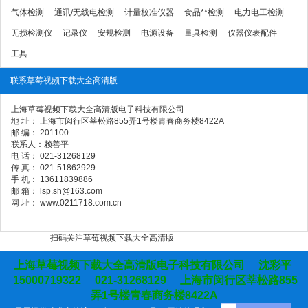
气体检测
通讯/无线电检测
计量校准仪器
食品**检测
电力电工检测
无损检测仪
记录仪
安规检测
电源设备
量具检测
仪器仪表配件
工具
联系草莓视频下载大全高清版
上海草莓视频下载大全高清版电子科技有限公司
地 址： 上海市闵行区莘松路855弄1号楼青春商务楼8422A
邮 编： 201100
联系人：赖善平
电 话： 021-31268129
传 真： 021-51862929
手 机： 13611839886
邮 箱： lsp.sh@163.com
网 址： www.0211718.com.cn
扫码关注草莓视频下载大全高清版
上海草莓视频下载大全高清版电子科技有限公司 沈彩平
15000719322 021-31268129 上海市闵行区莘松路855
弄1号楼青春商务楼8422A