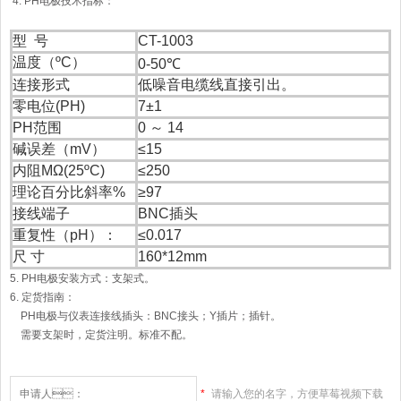
4. PH电极技术指标：
型 号
CT-1003
温度（ºC）
0-50℃
连接形式
低噪音电缆线直接引出。
零电位(PH)
7±1
PH范围
0 ～ 14
碱误差（mV）
≤15
内阻MΩ(25ºC)
≤250
理论百分比斜率%
≥97
接线端子
BNC插头
重复性（pH）：
≤0.017
尺 寸
160*12mm
5. PH电极安装方式：支架式。
6. 定货指南：
PH电极与仪表连接线插头：BNC接头；Y插片；插针。
需要支架时，定货注明。标准不配。
*
请输入您的名字，方便草莓视频下载