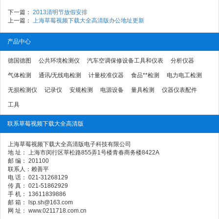
下一篇：
2013清明节放假安排
上一篇：
上海草莓视频下载大全高清版办公地址更新
产品中心
德国德图
公共环境检测仪
汽车空调保修设备工具和仪表
分析仪器
气体检测
通讯/无线电检测
计量校准仪器
食品**检测
电力电工检测
无损检测仪
记录仪
安规检测
电源设备
量具检测
仪器仪表配件
工具
联系草莓视频下载大全高清版
上海草莓视频下载大全高清版电子科技有限公司
地 址： 上海市闵行区莘松路855弄1号楼青春商务楼8422A
邮 编： 201100
联系人：赖善平
电 话： 021-31268129
传 真： 021-51862929
手 机： 13611839886
邮 箱： lsp.sh@163.com
网 址： www.0211718.com.cn